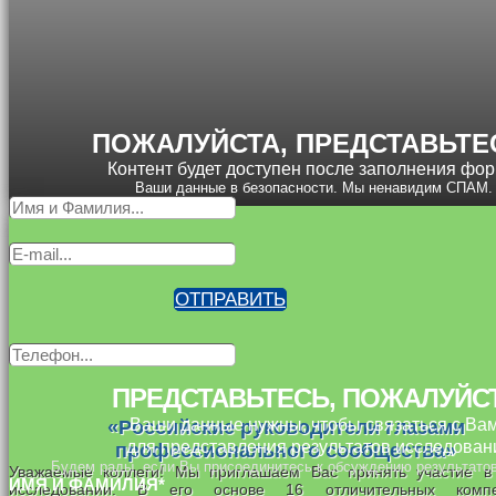
ПОЖАЛУЙСТА, ПРЕДСТАВЬТЕ
Контент будет доступен после заполнения фо
Ваши данные в безопасности. Мы ненавидим СПАМ.
ОТПРАВИТЬ
×
ПРЕДСТАВЬТЕСЬ, ПОЖАЛУЙСТ
Ваши данные нужны, чтобы связаться с Ва
«Российские руководители глазами
для представления результатов исследован
профессионального сообщества»
Будем рады, если Вы присоединитесь к обсуждению результато
Уважаемые коллеги! Мы приглашаем Вас принять участие 
ИМЯ И ФАМИЛИЯ*
исследовании. В его основе 16 отличительных компе