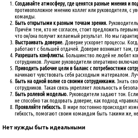
Создавайте атмосферу, где ценятся разные мнения и по
противоположное мнению коллег или руководителя, с уве
команды.
Быть открытыми к разным точкам зрения.
Руководитель 
Причём тем, кто не согласен, стоит предложить первы
что он/она получит желаемый результат. Но мы гаранти
Выстраивать
доверие
.
Доверие ускоряет процессы. Когд
работают с большей отдачей. Доверие возникает там, г
Разрешать конфликты.
Большинство людей не любят кон
сотрудников. Лучшие руководители оперативно включают
Приводить рабочие цели в баланс
с потребностями сотр
начинают чувствовать себя расходным материалом. Лучш
Быть на одной волне со своими сотрудниками.
Знать свою
сотрудников. Такая связь укрепляет лояльность и безоп
Быть
ролевой
моделью
.
Руководители задают тон. Есл
не способно так подорвать доверие, как подход «правила
Проявляйте
гибкость
.
В мире постоянно происходят изм
гибкость, помогают своим командам быть такими же, не
Нет нужды быть идеальными