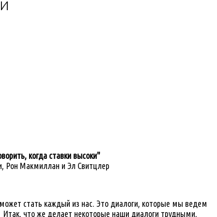
ГИ
оворить, когда ставки высоки"
и
,
Рон Макмиллан
и
Эл Свитцлеp
может стать каждый из нас. Это диалоги, которые мы ведем
. Итак, что же делает некоторые наши диалоги трудными,